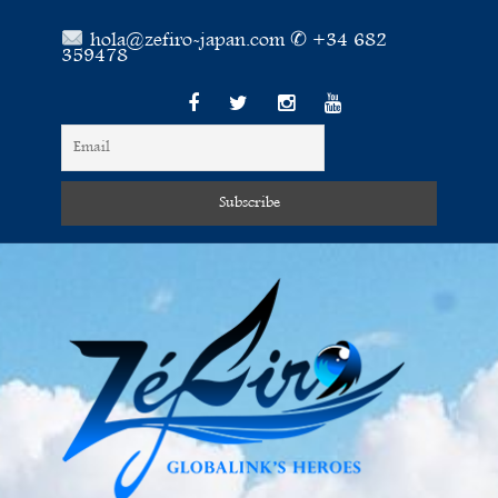
hola@zefiro-japan.com ✆ +34 682
359478