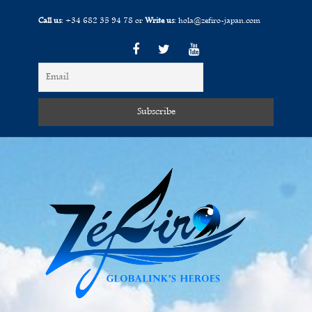
Call us
:
+34 682 35 94 78
or
Write us
:
hola@zefiro-japan.com