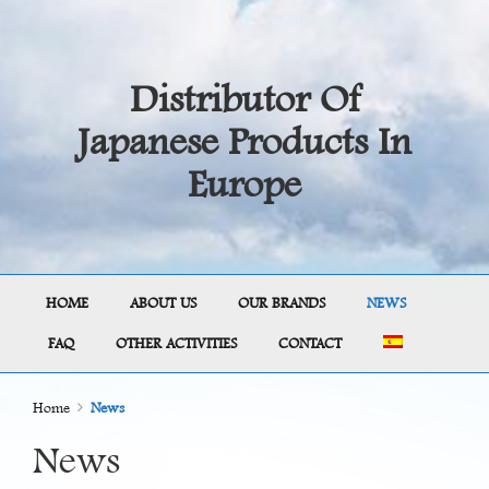
Distributor Of
Japanese Products In
Europe
HOME
ABOUT US
OUR BRANDS
NEWS
FAQ
OTHER ACTIVITIES
CONTACT
Home
News
News