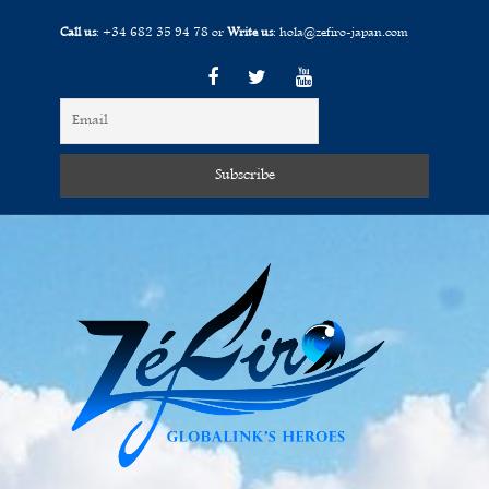
Call us
:
+34 682 35 94 78
or
Write us
:
hola@zefiro-japan.com